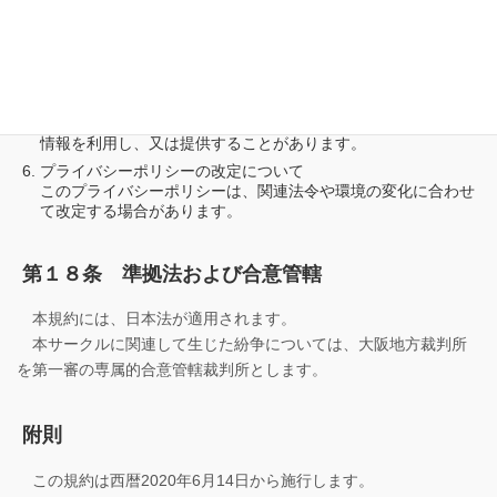
個人情報の開示について
あらかじめ依頼者からご了解いただいている場合や、上記理由
に該当する場合を除き、依頼者の個人情報を第三者に提供また
は開示致しません。
ただし、法令の規定に基づき、利用又は提供しなければならな
いときは、依頼者の権利利益に最大限の配慮を払いつつ、個人
情報を利用し、又は提供することがあります。
プライバシーポリシーの改定について
このプライバシーポリシーは、関連法令や環境の変化に合わせ
て改定する場合があります。
第１８条 準拠法および合意管轄
本規約には、日本法が適用されます。
本サークルに関連して生じた紛争については、大阪地方裁判所
を第一審の専属的合意管轄裁判所とします。
附則
この規約は西暦2020年6月14日から施行します。